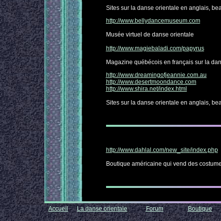
Sites sur la danse orientale en anglais, be
http://www.bellydancemuseum.com
Musée virtuel de danse orientale
http://www.magiebaladi.com/papyrus
Magazine québécois en français sur la da
http://www.dreamingofjeannie.com.au
http://www.desertmoondance.com
http://www.shira.net/index.html
Sites sur la danse orientale en anglais, be
http://www.dahlal.com/new_site/index.php
Boutique américaine qui vend des costume
Accueil
La danse orientale
Forum
Boutique